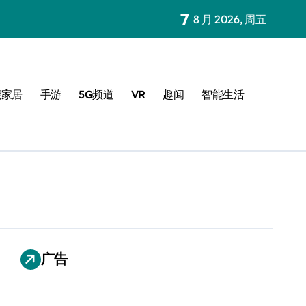
7
8 月 2026, 周五
能家居
手游
5G频道
VR
趣闻
智能生活
广告