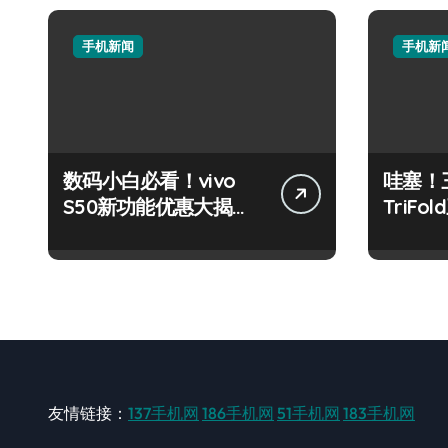
手机新闻
手机新
数码小白必看！vivo
哇塞！三
S50新功能优惠大揭
TriF
秘，高效玩机就现在！
也能玩
友情链接：
137手机网
186手机网
51手机网
183手机网