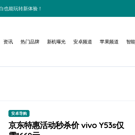
屏，小白也能玩转新体验！
揭秘来啦！
逆天啦！
资讯
热门品牌
新机曝光
安卓频道
苹果频道
智
新亮点，手机管家抢先爆！
揭秘，玩机更高效！
机身竟装下海量资讯
揭秘来啦！
逆天啦！
机管家全曝光
安卓导购
揭秘，高效玩机就现在！
京东特惠活动秒杀价 vivo Y53s仅