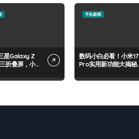
闻
手机新闻
星Galaxy Z
数码小白必看！小米17
old三折叠屏，小白
Pro实用新功能大揭秘
转新体验！
来啦！