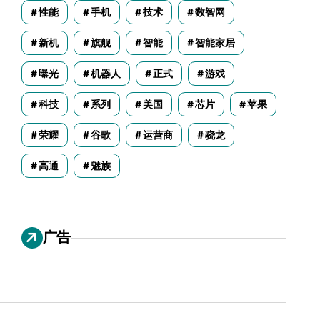
性能
手机
技术
数智网
新机
旗舰
智能
智能家居
曝光
机器人
正式
游戏
科技
系列
美国
芯片
苹果
荣耀
谷歌
运营商
骁龙
高通
魅族
广告