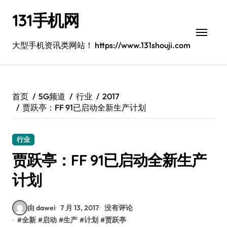
跳
131手机网
转
到
内
大型手机资讯类网站！ https://www.131shouji.com
容
首页
5G频道
行业
2017
贾跃亭：FF 91已启动全新生产计划
行业
贾跃亭：FF 91已启动全新生产
计划
由 dawei
7 月 13, 2017
没有评论
#
全新
#
启动
#
生产
#
计划
#
贾跃亭