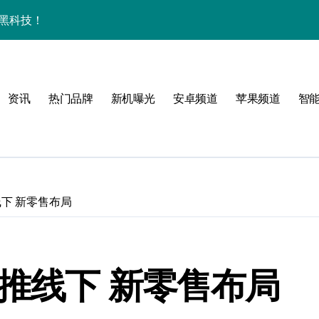
的黑科技！
全解析
秒懂！
资讯
热门品牌
新机曝光
安卓频道
苹果频道
智
来手机
升级
发售日全公布
下 新零售布局
旗舰神机！
推线下 新零售布局