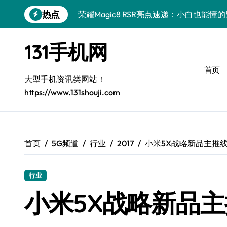
跳
热点
荣耀Magic8 RSR亮点速递：小白也能懂
转
到
真我GT8 Pro手机管家怎么用？小白速看
内
131手机网
容
华为nova 15 Pro亮点全解析：数码小白
首页
三星S26 Ultra来了！数码小白秒懂的未
大型手机资讯类网站！
https://www.131shouji.com
小米17 Ultra徕卡版来了！影像旗舰全面
荣耀Magic8 RSR新机亮点和市场动态
iPhone 17 Pro爆料来了！配置、价格、
首页
5G频道
行业
2017
小米5X战略新品主推线
小米17 Pro Max：小白也能轻松玩转的
行业
小米17最新消息来啦！手机管家帮你速懂
小米5X战略新品主
荣耀Magic8 RSR新功能，小白也能看懂！