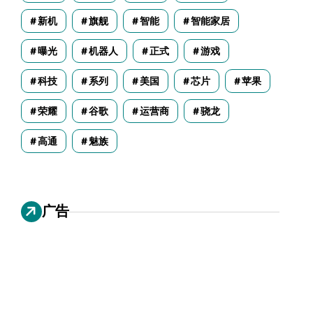
新机
旗舰
智能
智能家居
曝光
机器人
正式
游戏
科技
系列
美国
芯片
苹果
荣耀
谷歌
运营商
骁龙
高通
魅族
广告