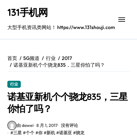
跳
131手机网
转
到
内
大型手机资讯类网站！ https://www.131shouji.com
容
首页
5G频道
行业
2017
诺基亚新机个个骁龙835，三星你怕了吗？
行业
诺基亚新机个个骁龙835，三星
你怕了吗？
由 dawei
8 月 1, 2017
没有评论
#
三星
#
个个
#
你
#
新机
#
诺基亚
#
骁龙