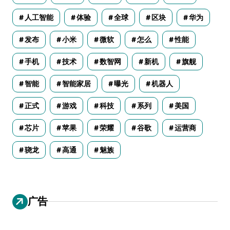
人工智能
体验
全球
区块
华为
发布
小米
微软
怎么
性能
手机
技术
数智网
新机
旗舰
智能
智能家居
曝光
机器人
正式
游戏
科技
系列
美国
芯片
苹果
荣耀
谷歌
运营商
骁龙
高通
魅族
广告