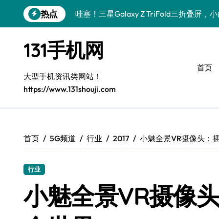
跳
热点
哇塞！三星Galaxy Z TriFold三折叠
转
到
数码小白必看！小米17 Pro实用新功能大
内
131手机网
容
数码小白惊了！三星S26这波黑科技是要
首页
数码小白惊了！三星Galaxy Z Fold7
大型手机资讯类网站！
https://www.131shouji.com
数码小白必看！vivo S50新功能优惠大
数码小白惊了！vivo S50 Pro mini小
数码小白必看！小米17 Pro实用新功能大
首页
5G频道
行业
2017
小魅全景VR摄像头：插
数码小白惊了！三星S26这些黑科技是要
行业
数码小白惊了！三星Z Fold7新亮点被手
小魅全景VR摄像头
数码小白必看！vivo S50新功能优惠大