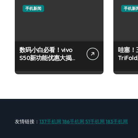
手机新闻
手机新
数码小白必看！vivo
哇塞！三
S50新功能优惠大揭
TriF
秘，高效玩机就现在！
也能玩
友情链接：
137手机网
186手机网
51手机网
183手机网