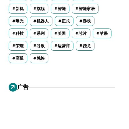
新机
旗舰
智能
智能家居
曝光
机器人
正式
游戏
科技
系列
美国
芯片
苹果
荣耀
谷歌
运营商
骁龙
高通
魅族
广告