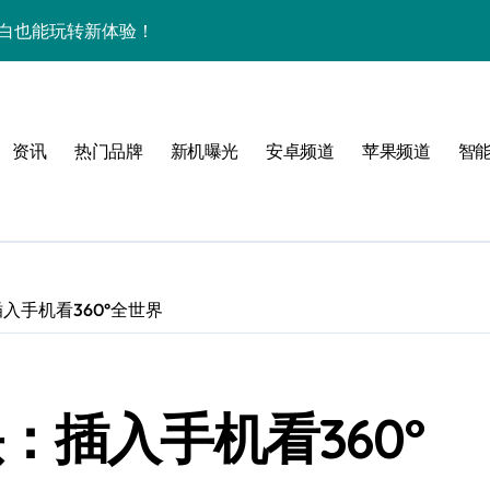
屏，小白也能玩转新体验！
揭秘来啦！
逆天啦！
资讯
热门品牌
新机曝光
安卓频道
苹果频道
智
新亮点，手机管家抢先爆！
揭秘，玩机更高效！
机身竟装下海量资讯
揭秘来啦！
入手机看360°全世界
逆天啦！
机管家全曝光
：插入手机看360°
揭秘，高效玩机就现在！