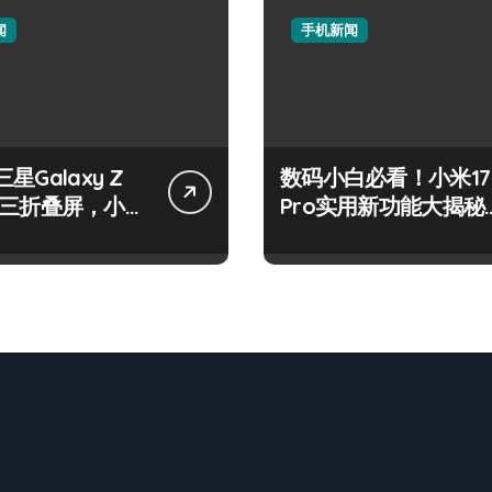
闻
手机新闻
星Galaxy Z
数码小白必看！小米17
old三折叠屏，小白
Pro实用新功能大揭秘
转新体验！
来啦！