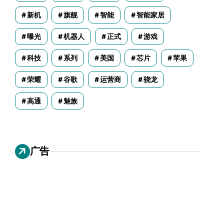
新机
旗舰
智能
智能家居
曝光
机器人
正式
游戏
科技
系列
美国
芯片
苹果
荣耀
谷歌
运营商
骁龙
高通
魅族
广告