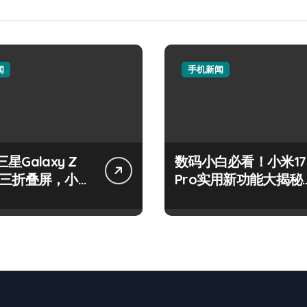
闻
手机新闻
星Galaxy Z
数码小白必看！小米17
old三折叠屏，小白
Pro实用新功能大揭秘
转新体验！
来啦！