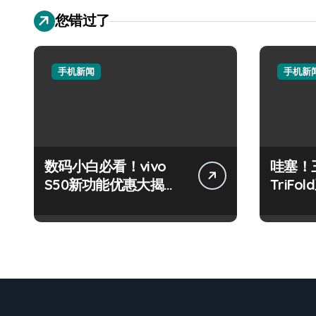
您错过了
手机新闻
手机新
数码小白必看！vivo
哇塞！三
S50新功能优惠大揭
TriF
秘，高效玩机就现在！
也能玩