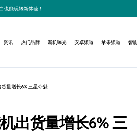
屏，小白也能玩转新体验！
揭秘来啦！
逆天啦！
资讯
热门品牌
新机曝光
安卓频道
苹果频道
智
新亮点，手机管家抢先爆！
揭秘，玩机更高效！
机身竟装下海量资讯
揭秘来啦！
出货量增长6% 三星夺魁
逆天啦！
机管家全曝光
能机出货量增长6% 三
揭秘，高效玩机就现在！