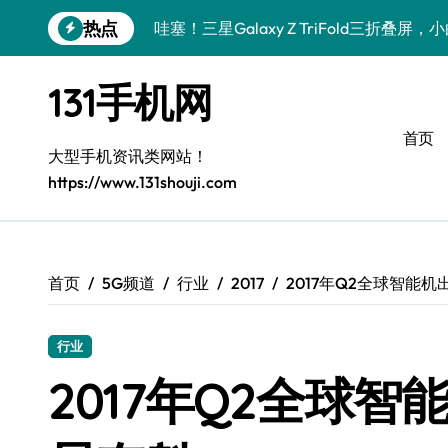
跳
热点
哇塞！三星Galaxy Z TriFold三折叠
转
到
数码小白必看！小米17 Pro实用新功能大
内
131手机网
容
数码小白惊了！三星S26这波黑科技是要
首页
数码小白惊了！三星Galaxy Z Fold7
大型手机资讯类网站！
https://www.131shouji.com
数码小白必看！vivo S50新功能优惠大
数码小白惊了！vivo S50 Pro mini小
数码小白必看！小米17 Pro实用新功能大
首页
5G频道
行业
2017
2017年Q2全球智能机
数码小白惊了！三星S26这些黑科技是要
行业
数码小白惊了！三星Z Fold7新亮点被手
2017年Q2全球智
数码小白必看！vivo S50新功能优惠大