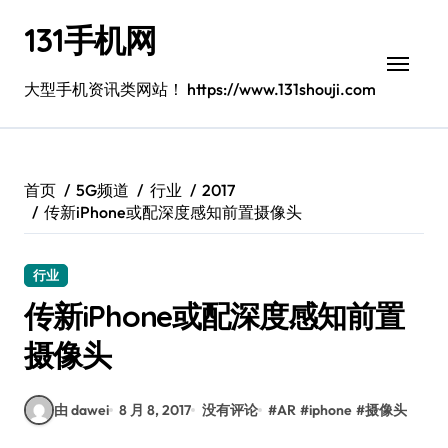
跳
131手机网
转
到
内
大型手机资讯类网站！ https://www.131shouji.com
容
首页
5G频道
行业
2017
传新iPhone或配深度感知前置摄像头
行业
传新iPhone或配深度感知前置
摄像头
由 dawei
8 月 8, 2017
没有评论
#
AR
#
iphone
#
摄像头