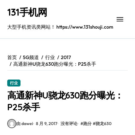
跳
131手机网
转
到
内
大型手机资讯类网站！ https://www.131shouji.com
容
首页
5G频道
行业
2017
高通新神U骁龙630跑分曝光：P25杀手
行业
高通新神U骁龙630跑分曝光：
P25杀手
由 dawei
8 月 9, 2017
没有评论
#
跑分
#
骁龙630