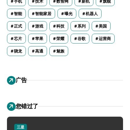
手机
技术
数智网
新机
旗舰
智能
智能家居
曝光
机器人
正式
游戏
科技
系列
美国
芯片
苹果
荣耀
谷歌
运营商
骁龙
高通
魅族
广告
您错过了
三星