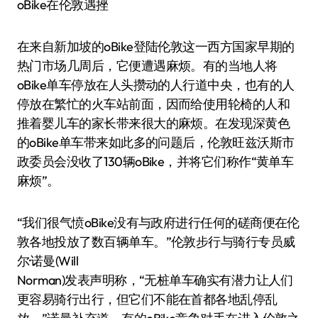
oBike在伦敦遇挫
在来自新加坡的oBike登陆伦敦这一西方国家早期的
热门市场几周后，它便遭遇麻烦。有的当地人将
oBike单车停放在人头攒动的人行道中央，也有的人
停放在繁忙的火车站前面，因而给使用轮椅的人和
推着婴儿车的家长带来很大的麻烦。在发现深黄色
的oBike单车带来如此多的问题后，伦敦旺兹沃斯市
政委员会没收了130辆oBike，并将它们称作“黄单车
麻烦”。
“我们很气愤oBike没有与政府进行任何的磋商便在伦
敦各地投放了数百辆单车。”伦敦步行与骑行专员威
尔·诺曼(Will
Norman)发表声明称，“无桩单车确实有潜力让人们
更容易骑行出行，但它们不能在首都各地乱停乱