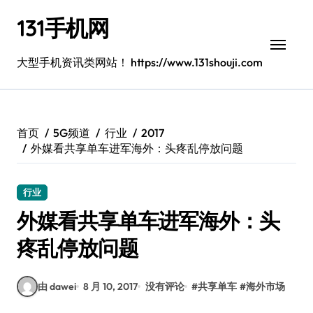
跳
131手机网
转
到
内
大型手机资讯类网站！ https://www.131shouji.com
容
首页
5G频道
行业
2017
外媒看共享单车进军海外：头疼乱停放问题
行业
外媒看共享单车进军海外：头
疼乱停放问题
由 dawei
8 月 10, 2017
没有评论
#
共享单车
#
海外市场