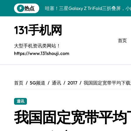
跳
热点
哇塞！三星Galaxy Z TriFold三折叠
转
到
数码小白必看！小米17 Pro实用新功能大
内
131手机网
容
数码小白惊了！三星S26这波黑科技是要
首页
数码小白惊了！三星Galaxy Z Fold7
大型手机资讯类网站！
https://www.131shouji.com
数码小白必看！vivo S50新功能优惠大
数码小白惊了！vivo S50 Pro mini小
数码小白必看！小米17 Pro实用新功能大
首页
5G频道
通讯
2017
我国固定宽带平均下载速率
数码小白惊了！三星S26这些黑科技是要
通讯
数码小白惊了！三星Z Fold7新亮点被手
我国固定宽带平均
数码小白必看！vivo S50新功能优惠大