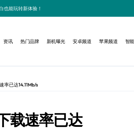
屏，小白也能玩转新体验！
揭秘来啦！
逆天啦！
资讯
热门品牌
新机曝光
安卓频道
苹果频道
智
新亮点，手机管家抢先爆！
揭秘，玩机更高效！
机身竟装下海量资讯
揭秘来啦！
已达14.11Mb/s
逆天啦！
机管家全曝光
下载速率已达
揭秘，高效玩机就现在！