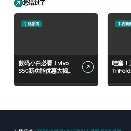
您错过了
手机新闻
手机新
数码小白必看！vivo
哇塞！三
S50新功能优惠大揭
TriF
秘，高效玩机就现在！
也能玩