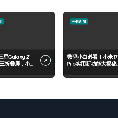
闻
手机新闻
星Galaxy Z
数码小白必看！小米17
old三折叠屏，小白
Pro实用新功能大揭秘
转新体验！
来啦！