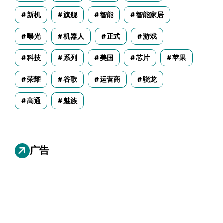
新机
旗舰
智能
智能家居
曝光
机器人
正式
游戏
科技
系列
美国
芯片
苹果
荣耀
谷歌
运营商
骁龙
高通
魅族
广告