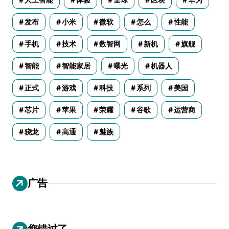
发布
小米
微软
怎么
性能
手机
技术
数智网
新机
旗舰
智能
智能家居
曝光
机器人
正式
游戏
科技
系列
美国
芯片
苹果
荣耀
谷歌
运营商
骁龙
高通
魅族
广告
您错过了