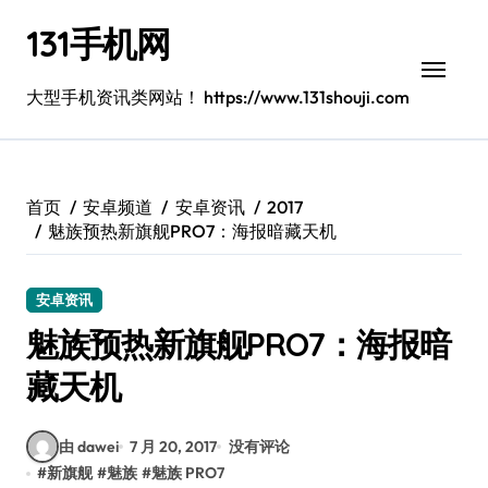
跳
131手机网
转
到
内
大型手机资讯类网站！ https://www.131shouji.com
容
首页
安卓频道
安卓资讯
2017
魅族预热新旗舰PRO7：海报暗藏天机
安卓资讯
魅族预热新旗舰PRO7：海报暗
藏天机
由 dawei
7 月 20, 2017
没有评论
#
新旗舰
#
魅族
#
魅族 PRO7