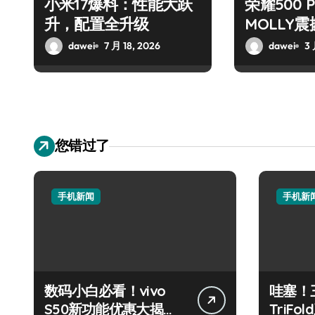
小米17爆料：性能大跃
荣耀500 
升，配置全升级
MOLLY
dawei
7 月 18, 2026
dawei
3 
您错过了
手机新闻
手机新
数码小白必看！vivo
哇塞！三
S50新功能优惠大揭
TriF