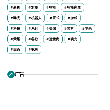
新机
旗舰
智能
智能家居
曝光
机器人
正式
游戏
科技
系列
美国
芯片
苹果
荣耀
谷歌
运营商
骁龙
高通
魅族
广告