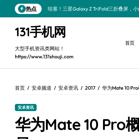
跳
热点
哇塞！三星Galaxy Z TriFold三折叠
转
到
数码小白必看！小米17 Pro实用新功能大
内
131手机网
容
数码小白惊了！三星S26这波黑科技是要
首页
数码小白惊了！三星Galaxy Z Fold7
大型手机资讯类网站！
https://www.131shouji.com
数码小白必看！vivo S50新功能优惠大
数码小白惊了！vivo S50 Pro mini小
数码小白必看！小米17 Pro实用新功能大
首页
安卓频道
安卓资讯
2017
华为Mate 10 
数码小白惊了！三星S26这些黑科技是要
安卓资讯
数码小白惊了！三星Z Fold7新亮点被手
华为Mate 10 P
数码小白必看！vivo S50新功能优惠大