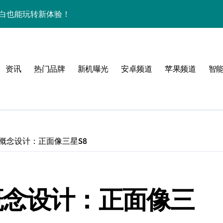
屏，小白也能玩转新体验！
揭秘来啦！
逆天啦！
资讯
热门品牌
新机曝光
安卓频道
苹果频道
智
新亮点，手机管家抢先爆！
揭秘，玩机更高效！
机身竟装下海量资讯
揭秘来啦！
Pro概念设计：正面像三星S8
逆天啦！
机管家全曝光
ro概念设计：正面像三
揭秘，高效玩机就现在！