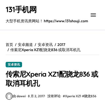
跳
131手机网
转
到
内
大型手机资讯类网站！ https://www.131shouji.com
容
首页
安卓频道
安卓资讯
2017
传索尼Xperia XZ1配骁龙836 或取消耳机孔
安卓资讯
传索尼Xperia XZ1配骁龙836 或
取消耳机孔
由 dawei
8 月 2, 2017
没有评论
#
Xperia XZ1
#
骁龙836