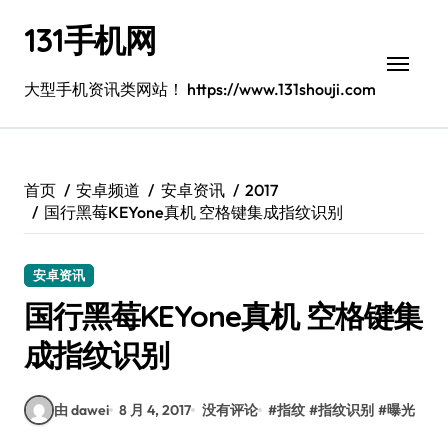
跳
131手机网
转
到
内
大型手机资讯类网站！ https://www.131shouji.com
容
首页
安卓频道
安卓资讯
2017
国行黑莓KEYone真机 空格键集成指纹识别
安卓资讯
国行黑莓KEYone真机 空格键集
成指纹识别
由 dawei
8 月 4, 2017
没有评论
#
指纹
#
指纹识别
#
曝光