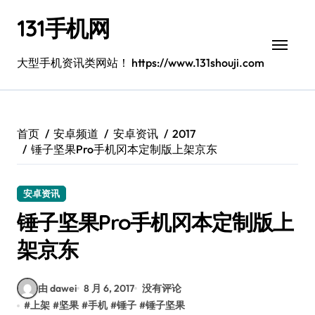
跳
131手机网
转
到
内
大型手机资讯类网站！ https://www.131shouji.com
容
首页
安卓频道
安卓资讯
2017
锤子坚果Pro手机冈本定制版上架京东
安卓资讯
锤子坚果Pro手机冈本定制版上
架京东
由 dawei
8 月 6, 2017
没有评论
#
上架
#
坚果
#
手机
#
锤子
#
锤子坚果