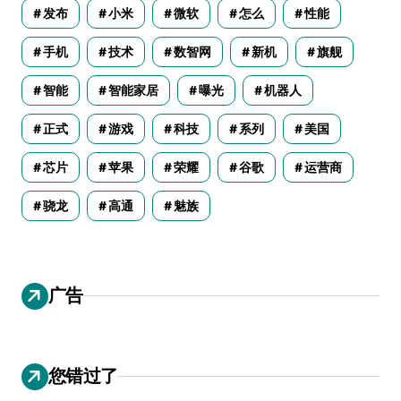
发布
小米
微软
怎么
性能
手机
技术
数智网
新机
旗舰
智能
智能家居
曝光
机器人
正式
游戏
科技
系列
美国
芯片
苹果
荣耀
谷歌
运营商
骁龙
高通
魅族
广告
您错过了