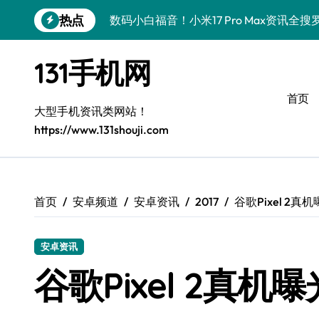
跳
热点
数码小白福音！小米17 Pro Max资讯全
转
到
数码小白秒懂！REDMI K90配置亮点+
内
131手机网
容
数码小白速看！荣耀Magic V6一屏玩转
首页
数码小白必看！iPhone 17 Pro性能大
大型手机资讯类网站！
https://www.131shouji.com
数码小白狂喜！荣耀500 Pro携MOLLY
荣耀ROBOT PHONE来啦！小白也能2
一加Turbo 6来袭！性能大升级，数码小
首页
安卓频道
安卓资讯
2017
谷歌Pixel 2
数码小白必看！Xiaomi 17 Pro最新资
安卓资讯
数码小白速看！华为nova 15新机亮点+
谷歌Pixel 2真
数码小白福音！荣耀ROBOT PHONE，