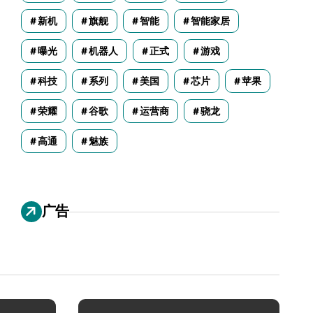
新机
旗舰
智能
智能家居
曝光
机器人
正式
游戏
科技
系列
美国
芯片
苹果
荣耀
谷歌
运营商
骁龙
高通
魅族
广告