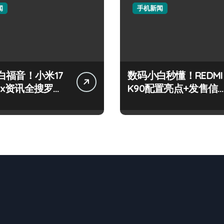
闻
手机新闻
白福音！小米17
数码小白秒懂！REDMI
Max资讯全搜罗，
K90配置亮点+发售信
手掌握！
全揭秘！