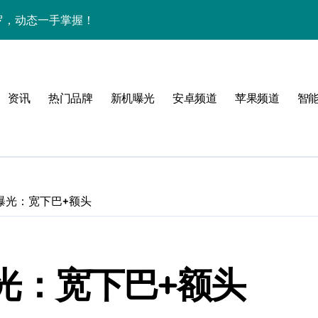
搜罗，动态一手掌握！
发售信息全揭秘！
新机实用攻略来啦
资讯
热门品牌
新机曝光
安卓频道
苹果频道
智
跃升，惊喜连连！
来袭，科技新资讯速get！
4小时畅享智能资讯！
白速来围观！
真机曝光：宽下巴+额头
讯+超实用玩机技巧大公开
实用功能大揭秘！
机曝光：宽下巴+额头
资讯动态一手轻松掌握！