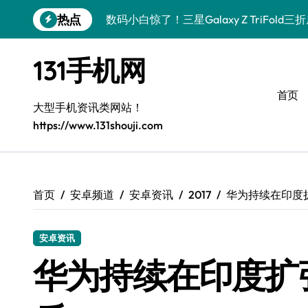
跳
热点
数码小白惊了！三星Galaxy Z TriFol
转
到
数码小白速看！三星W26实用动态+贴心
内
131手机网
容
一加Turbo 6V来袭！性能飙升，数码小
首页
数码小白必看！vivo Y500i实用技巧+最
大型手机资讯类网站！
https://www.131shouji.com
数码小白必看！OPPO Find X9抢先爆
数码小白必看！iPhone 17 Pro Max
数码小白必看！Xiaomi 17 Pro新机亮
首页
安卓频道
安卓资讯
2017
华为持续在印度
数码小白必看！三星W26新功能+优惠+
安卓资讯
数码小白惊了！一加Turbo 6性能猛兽
华为持续在印度扩
数码小白速看！iPhone Air性能大跃升