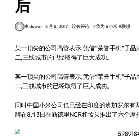
后
由 dawei
8 月 8, 2017
没有评论
#
华为
#
小米
#
联想
某一顶尖的公司高管表示,凭借“荣誉手机”子品牌而成功的中国智能手机制造商华为在印度,特别是
二,三线城市的已经取得了巨大成功。
某一顶尖的公司高管表示,凭借“荣誉手机”子
二,三线城市的已经取得了巨大成功。
同时中国小米公司也已经在印度的班加罗尔有两家
牌在8月3日在新德里NCR和孟买推出了六个摩