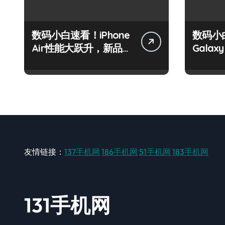
数码小白速看！iPhone
数码小
Air性能大跃升，新品亮
Galaxy
点抢先知
屏开启
友情链接：
137手机网
186手机网
51手机网
183手机网
131手机网