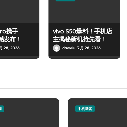
Pro携手
vivo S50爆料！手机店
震撼发布！
主揭秘新机抢先看！
月 28, 2026
dawei
3 月 28, 2026
闻
手机新闻