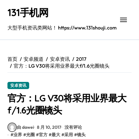
跳
131手机网
转
到
内
大型手机资讯类网站！ https://www.131shouji.com
容
首页
安卓频道
安卓资讯
2017
官方：LG V30将采用业界最大f/1.6光圈镜头
安卓资讯
官方：LG V30将采用业界最大
f/1.6光圈镜头
由 dawei
8 月 10, 2017
没有评论
#
业界
#
光圈
#
官方
#
最大
#
采用
#
镜头