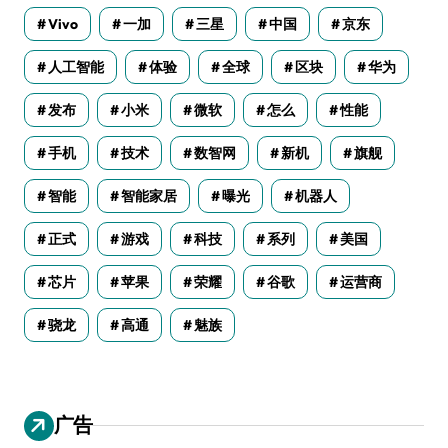
Vivo
一加
三星
中国
京东
人工智能
体验
全球
区块
华为
发布
小米
微软
怎么
性能
手机
技术
数智网
新机
旗舰
智能
智能家居
曝光
机器人
正式
游戏
科技
系列
美国
芯片
苹果
荣耀
谷歌
运营商
骁龙
高通
魅族
广告