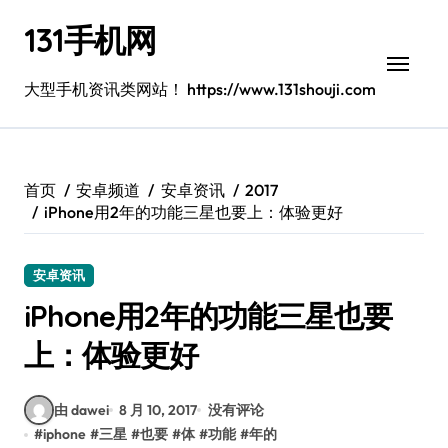
跳
131手机网
转
到
内
大型手机资讯类网站！ https://www.131shouji.com
容
首页
安卓频道
安卓资讯
2017
iPhone用2年的功能三星也要上：体验更好
安卓资讯
iPhone用2年的功能三星也要
上：体验更好
由 dawei
8 月 10, 2017
没有评论
#
iphone
#
三星
#
也要
#
体
#
功能
#
年的