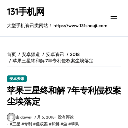
跳
131手机网
转
到
内
大型手机资讯类网站！ https://www.131shouji.com
容
首页
安卓频道
安卓资讯
2018
苹果三星终和解 7年专利侵权案尘埃落定
安卓资讯
苹果三星终和解 7年专利侵权案
尘埃落定
由 dawei
7 月 5, 2018
没有评论
#
三星
#
专利
#
侵权案
#
和解
#
尘
#
苹果