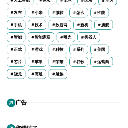
人工智能
体验
全球
区块
华为
发布
小米
微软
怎么
性能
手机
技术
数智网
新机
旗舰
智能
智能家居
曝光
机器人
正式
游戏
科技
系列
美国
芯片
苹果
荣耀
谷歌
运营商
骁龙
高通
魅族
广告