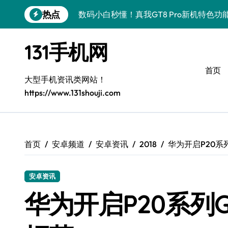
跳
热点
数码小白秒懂！真我GT8 Pro新机特色功
转
到
数码小白必看！荣耀500 Pro MOLLY
内
131手机网
容
数码小白必看！OPPO Find X9 Pro亮
首页
数码小白惊了！vivo S50 Pro mini小
大型手机资讯类网站！
https://www.131shouji.com
数码小白必看！REDMI K90亮点配置大
数码小白福音！荣耀ROBOT PHONE，
数码小白必看！华为nova 15 Ultra新
首页
安卓频道
安卓资讯
2018
华为开启P20系列
数码小白必看！iPhone 17e性能配置大
安卓资讯
数码小白秒懂！三星Galaxy Z Fold7黑
华为开启P20系列G
数码小白福音！荣耀WIN资讯全掌控，手