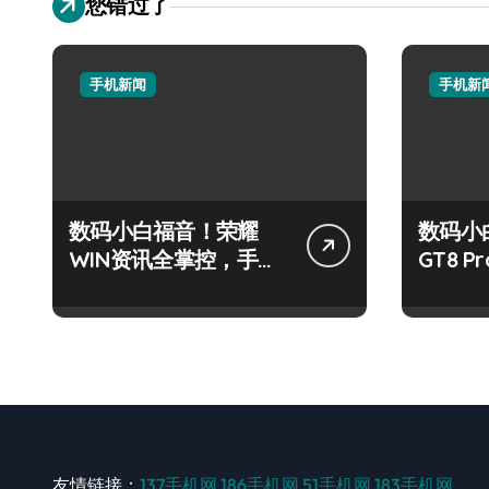
您错过了
手机新闻
手机新
数码小白福音！荣耀
数码小
WIN资讯全掌控，手机
GT8 
管家助我快人一步！
大揭秘
友情链接：
137手机网
186手机网
51手机网
183手机网