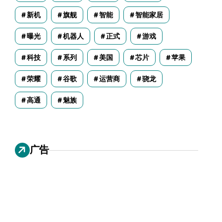
新机
旗舰
智能
智能家居
曝光
机器人
正式
游戏
科技
系列
美国
芯片
苹果
荣耀
谷歌
运营商
骁龙
高通
魅族
广告