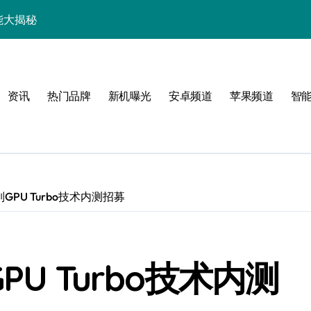
能大揭秘
新资讯+玩机技巧大公开
点+技巧全攻略来啦
资讯
热门品牌
新机曝光
安卓频道
苹果频道
智
屏旗舰竟有这些神亮点
揭秘，一文搞定！
智能资讯一手掌控！
功能解锁还有超值优惠
GPU Turbo技术内测招募
升级，速来围观！
科技亮点大揭秘
PU Turbo技术内测
机管家助我快人一步！