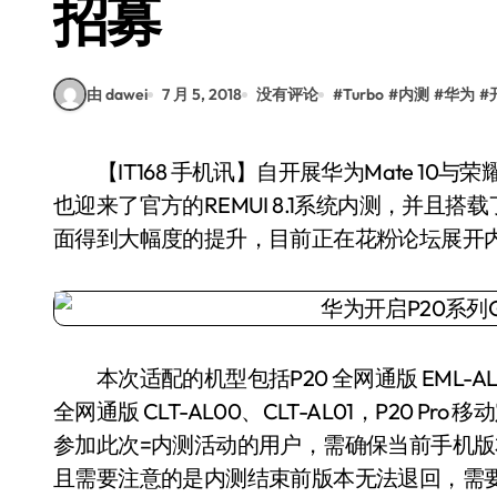
招募
由 dawei
7 月 5, 2018
没有评论
#
Turbo
#
内测
#
华为
#
【IT168 手机讯】自开展华为Mate 10与荣耀V10的EMUI 8.1系统内测之后，近日华为P20系列
也迎来了官方的REMUI 8.1系统内测，并且搭载
面得到大幅度的提升，目前正在花粉论坛展开
本次适配的机型包括P20 全网通版 EML-AL00，
全网通版 CLT-AL00、CLT-AL01，P20 Pro
参加此次=内测活动的用户，需确保当前手机版本为8
且需要注意的是内测结束前版本无法退回，需