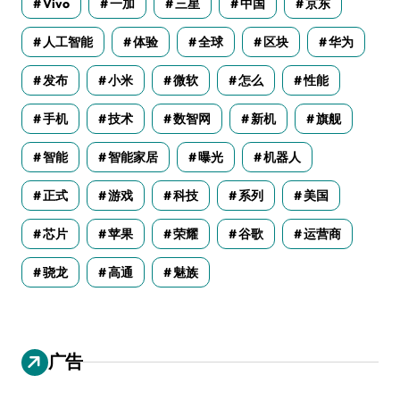
Vivo
一加
三星
中国
京东
人工智能
体验
全球
区块
华为
发布
小米
微软
怎么
性能
手机
技术
数智网
新机
旗舰
智能
智能家居
曝光
机器人
正式
游戏
科技
系列
美国
芯片
苹果
荣耀
谷歌
运营商
骁龙
高通
魅族
广告