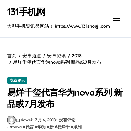
跳
131手机网
转
到
内
大型手机资讯类网站！ https://www.131shouji.com
容
首页
安卓频道
安卓资讯
2018
易烊千玺代言华为nova系列 新品或7月发布
安卓资讯
易烊千玺代言华为nova系列 新
品或7月发布
由 dawei
7 月 6, 2018
没有评论
#
nova
#
代言
#
华为
#
新
#
易烊千
#
系列