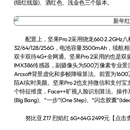
(细红线版)、酒红色、浅金色三个版本。
配置上，坚果Pro 2采用骁龙660 2.2GHz八核处
32/64/128/256G，电池容量3500mAh，续
双卡双待4G+全网通。坚果Pro 2采用的也是
IMX386传感器，副摄像头为500万像素专业景
Arcsoft背景虚化和多帧降噪算法。前置为1600
陌AI实时美颜。坚果Pro 2也支持微信和支付
个特征维度，Face++旷视人脸识别算法。操作系统升
(Big Bang)、“一步”(One Step)、“闪念胶囊”
努比亚 Z17 烈焰红 6G+64G 2499元【点