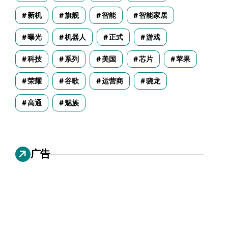
新机
旗舰
智能
智能家居
曝光
机器人
正式
游戏
科技
系列
美国
芯片
苹果
荣耀
谷歌
运营商
骁龙
高通
魅族
广告