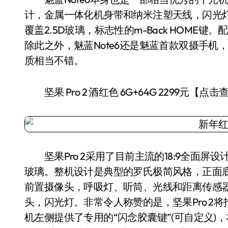
计，金属一体化机身带和纳米注塑天线，闪光灯
覆盖2.5D玻璃，标志性的m-Back HOME键
除此之外，魅蓝Note6还是魅蓝首款双摄手机，
质相当不错。
坚果 Pro 2 酒红色 6G+64G 2299元【点
坚果Pro 2采用了目前主流的18:9全面屏设计
玻璃。整机设计是典型的罗氏极简风格，正面底
前置摄像头，呼吸灯、听筒、光线和距离传感
头，闪光灯。非常令人称赞的是，坚果Pro 2
机左侧提供了专用的“闪念胶囊键”(可自定义