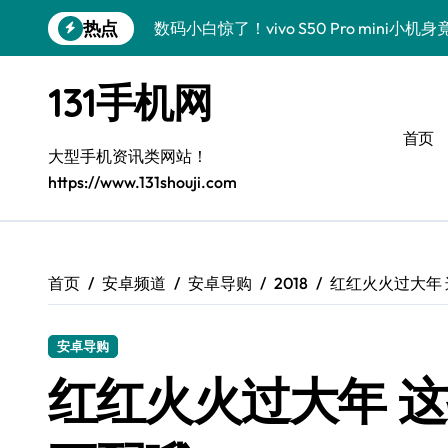
跳
热点
数码小白惊了！vivo S50 Pro mini小
转
到
数码小白必看！小米17 Pro实用新功能大
内
131手机网
容
数码小白惊了！三星S26这些黑科技是要
首页
数码小白惊了！三星Z Fold7新亮点被手
大型手机资讯类网站！
https://www.131shouji.com
S25 Ultra颜值炸裂，定制主题太绝了！
S24+上新，手机变美超简单！
S26+颜值暴增！小白秒变机皇党
首页
安卓频道
安卓导购
2018
红红火火过大年
A56 5G新机登场，颜值性能都在线！
安卓导购
三星S26上手必学的个性化美化技巧
红红火火过大年 
数码小白必看！vivo S50新功能优惠大