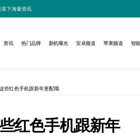
机身竟装下海量资讯
揭秘来啦！
逆天啦！
资讯
热门品牌
新机曝光
安卓频道
苹果频道
智
机管家全曝光
 这些红色手机跟新年更配哦
这些红色手机跟新年
揭秘，玩机更高效！