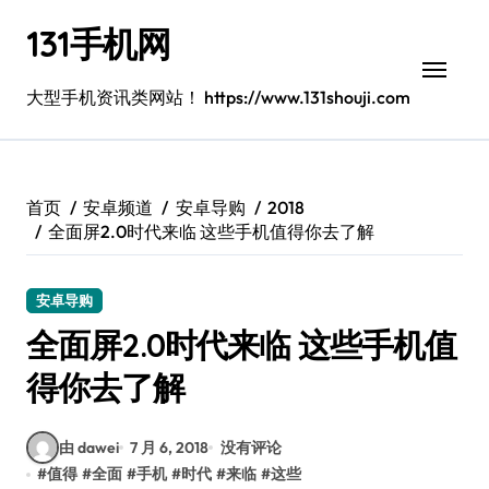
跳
131手机网
转
到
内
大型手机资讯类网站！ https://www.131shouji.com
容
首页
安卓频道
安卓导购
2018
全面屏2.0时代来临 这些手机值得你去了解
安卓导购
全面屏2.0时代来临 这些手机值
得你去了解
由 dawei
7 月 6, 2018
没有评论
#
值得
#
全面
#
手机
#
时代
#
来临
#
这些