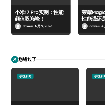
小米17 Pro实测：性能
荣耀Magi
颜值双巅峰！
性能强还
dawei
4 月 9, 2026
dawei
4 
您错过了
手机新闻
手机新