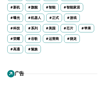
新机
旗舰
智能
智能家居
曝光
机器人
正式
游戏
科技
系列
美国
芯片
苹果
荣耀
谷歌
运营商
骁龙
高通
魅族
广告