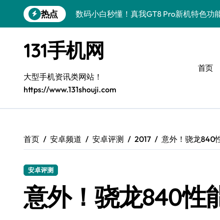
跳
热点
数码小白秒懂！真我GT8 Pro新机特色功
转
到
数码小白必看！荣耀500 Pro MOLLY
内
131手机网
容
数码小白必看！OPPO Find X9 Pro亮
首页
数码小白惊了！vivo S50 Pro mini小
大型手机资讯类网站！
https://www.131shouji.com
数码小白必看！REDMI K90亮点配置大
数码小白福音！荣耀ROBOT PHONE，
数码小白必看！华为nova 15 Ultra新
首页
安卓频道
安卓评测
2017
意外！骁龙840
数码小白必看！iPhone 17e性能配置大
安卓评测
数码小白秒懂！三星Galaxy Z Fold7黑
意外！骁龙840
数码小白福音！荣耀WIN资讯全掌控，手