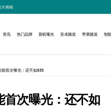
能大揭秘
新资讯+玩机技巧大公开
点+技巧全攻略来啦
资讯
热门品牌
新机曝光
安卓频道
苹果频道
智
屏旗舰竟有这些神亮点
揭秘，一文搞定！
智能资讯一手掌控！
功能解锁还有超值优惠
性能首次曝光：还不如835
升级，速来围观！
科技亮点大揭秘
性能首次曝光：还不如
机管家助我快人一步！