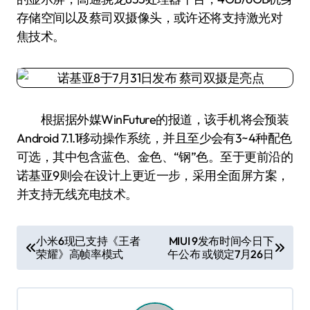
存储空间以及蔡司双摄像头，或许还将支持激光对
焦技术。
根据据外媒WinFuture的报道，该手机将会预装
Android 7.1.1移动操作系统，并且至少会有3~4种配色
可选，其中包含蓝色、金色、“钢”色。至于更前沿的
诺基亚9则会在设计上更近一步，采用全面屏方案，
并支持无线充电技术。
文
小米6现已支持《王者
MIUI 9发布时间今日下
荣耀》高帧率模式
午公布 或锁定7月26日
章
导
航