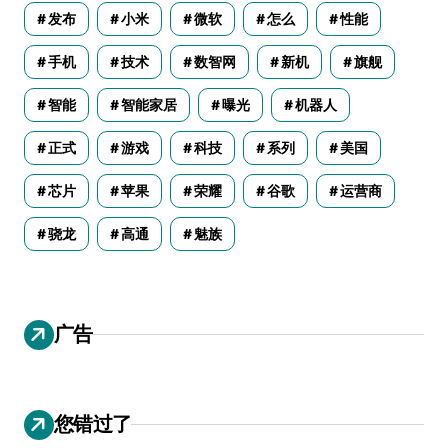
发布
小米
微软
怎么
性能
手机
技术
数智网
新机
旗舰
智能
智能家居
曝光
机器人
正式
游戏
科技
系列
美国
芯片
苹果
荣耀
谷歌
运营商
骁龙
高通
魅族
广告
您错过了