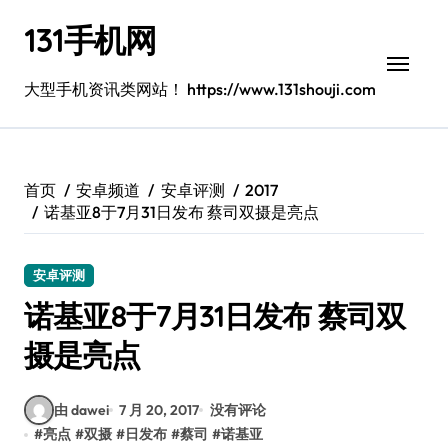
跳
131手机网
转
到
内
大型手机资讯类网站！ https://www.131shouji.com
容
首页
安卓频道
安卓评测
2017
诺基亚8于7月31日发布 蔡司双摄是亮点
安卓评测
诺基亚8于7月31日发布 蔡司双
摄是亮点
由 dawei
7 月 20, 2017
没有评论
#
亮点
#
双摄
#
日发布
#
蔡司
#
诺基亚