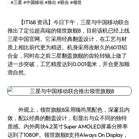
#
三星
#
中国移动
#
推出
#
联合
#
领世
【IT168 资讯】今日下午，三星与中国移动联合
推出了定位超高端的领世旗舰8，目前该机已经上线
三星中国官网。它采用经典翻盖设计，在工艺与材
质上相比前代更为精进。机身采用改耐久的6013铝
合金，同时在之前三星翻盖旗舰的齿轮转轴上做了
进一步突破，工艺精度达到0.001毫米，开合更加顺
滑自然。
外观上，领世旗舰8采用臻尚黑配色，深邃且内
敛，配以经典的翻盖设计，彰显出与众不同的独特
质感。内外两块4.2英寸Super AMOLED屏幕分辨率
达到了1080P。领世旗舰8支持Always On Display，