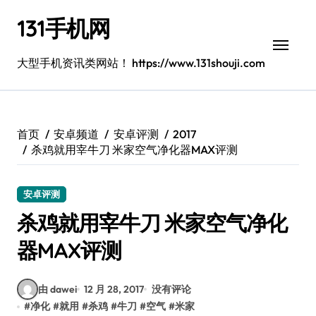
跳
131手机网
转
到
内
大型手机资讯类网站！ https://www.131shouji.com
容
首页
安卓频道
安卓评测
2017
杀鸡就用宰牛刀 米家空气净化器MAX评测
安卓评测
杀鸡就用宰牛刀 米家空气净化
器MAX评测
由 dawei
12 月 28, 2017
没有评论
#
净化
#
就用
#
杀鸡
#
牛刀
#
空气
#
米家