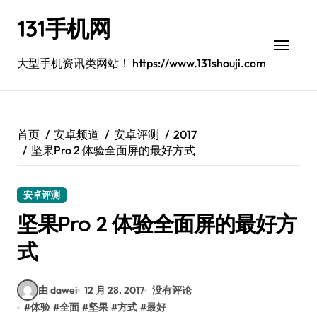
跳
131手机网
转
到
内
大型手机资讯类网站！ https://www.131shouji.com
容
首页
安卓频道
安卓评测
2017
坚果Pro 2 体验全面屏的最好方式
安卓评测
坚果Pro 2 体验全面屏的最好方
式
由 dawei
12 月 28, 2017
没有评论
#
体验
#
全面
#
坚果
#
方式
#
最好