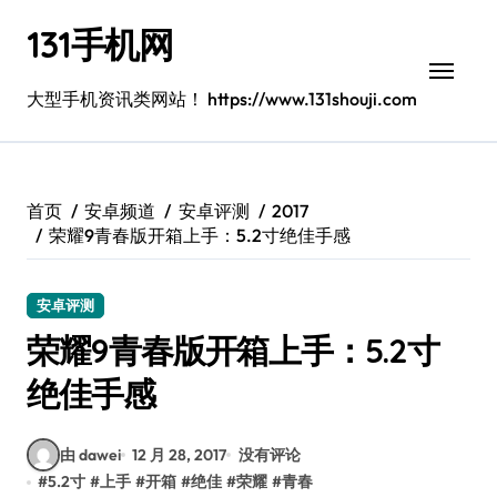
跳
131手机网
转
到
内
大型手机资讯类网站！ https://www.131shouji.com
容
首页
安卓频道
安卓评测
2017
荣耀9青春版开箱上手：5.2寸绝佳手感
安卓评测
荣耀9青春版开箱上手：5.2寸
绝佳手感
由 dawei
12 月 28, 2017
没有评论
#
5.2寸
#
上手
#
开箱
#
绝佳
#
荣耀
#
青春