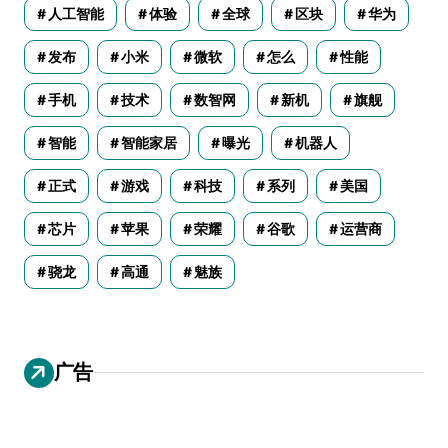
人工智能
体验
全球
区块
华为
发布
小米
微软
怎么
性能
手机
技术
数智网
新机
旗舰
智能
智能家居
曝光
机器人
正式
游戏
科技
系列
美国
芯片
苹果
荣耀
谷歌
运营商
骁龙
高通
魅族
广告