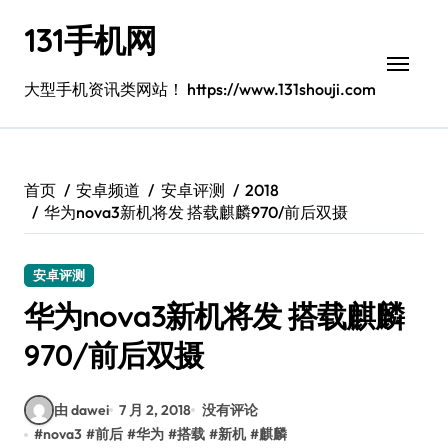
跳
131手机网
转
到
内
大型手机资讯类网站！ https://www.131shouji.com
容
首页
安卓频道
安卓评测
2018
华为nova3新机将发 搭载麒麟970/前后双摄
安卓评测
华为nova3新机将发 搭载麒麟
970/前后双摄
由 dawei
7 月 2, 2018
没有评论
#
nova3
#
前后
#
华为
#
搭载
#
新机
#
麒麟