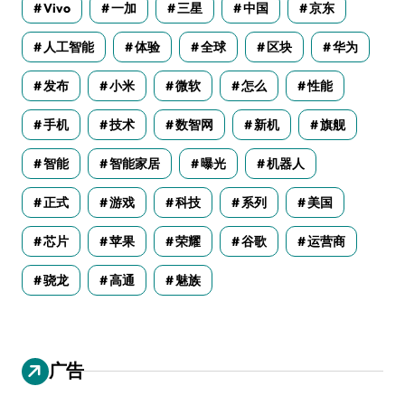
Vivo
一加
三星
中国
京东
人工智能
体验
全球
区块
华为
发布
小米
微软
怎么
性能
手机
技术
数智网
新机
旗舰
智能
智能家居
曝光
机器人
正式
游戏
科技
系列
美国
芯片
苹果
荣耀
谷歌
运营商
骁龙
高通
魅族
广告