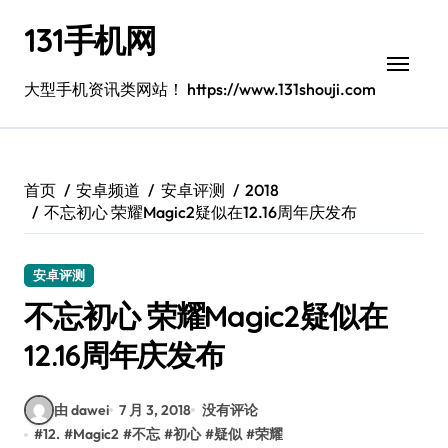
跳
131手机网
转
到
内
大型手机资讯类网站！ https://www.131shouji.com
容
首页
安卓频道
安卓评测
2018
不忘初心 荣耀Magic2疑似在12.16周年庆发布
安卓评测
不忘初心 荣耀Magic2疑似在
12.16周年庆发布
由 dawei
7 月 3, 2018
没有评论
#
12.
#
Magic2
#
不忘
#
初心
#
疑似
#
荣耀