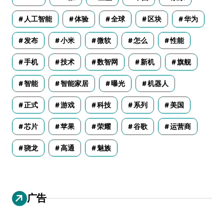
人工智能
体验
全球
区块
华为
发布
小米
微软
怎么
性能
手机
技术
数智网
新机
旗舰
智能
智能家居
曝光
机器人
正式
游戏
科技
系列
美国
芯片
苹果
荣耀
谷歌
运营商
骁龙
高通
魅族
广告