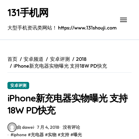
跳
131手机网
转
到
内
大型手机资讯类网站！ https://www.131shouji.com
容
首页
安卓频道
安卓评测
2018
iPhone新充电器实物曝光 支持18W PD快充
安卓评测
iPhone新充电器实物曝光 支持
18W PD快充
由 dawei
7 月 4, 2018
没有评论
#
iphone
#
充电器
#
实物
#
支持
#
曝光