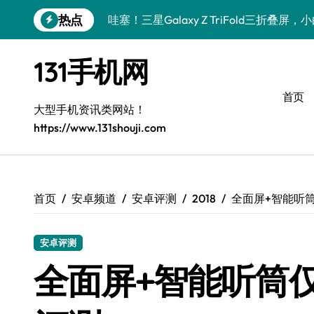
跳
热点
哇塞！三星Galaxy Z TriFold三折叠
转
到
数码小白必看！小米17 Pro实用新功能大
内
131手机网
容
数码小白惊了！三星S26这波黑科技是要
首页
数码小白惊了！三星Galaxy Z Fold7
大型手机资讯类网站！
https://www.131shouji.com
数码小白必看！vivo S50新功能优惠大
数码小白惊了！vivo S50 Pro mini小
数码小白必看！小米17 Pro实用新功能大
首页
安卓频道
安卓评测
2018
全面屏+智能听筒
数码小白惊了！三星S26这些黑科技是要
安卓评测
数码小白惊了！三星Z Fold7新亮点被手
全面屏+智能听筒仅
数码小白必看！vivo S50新功能优惠大