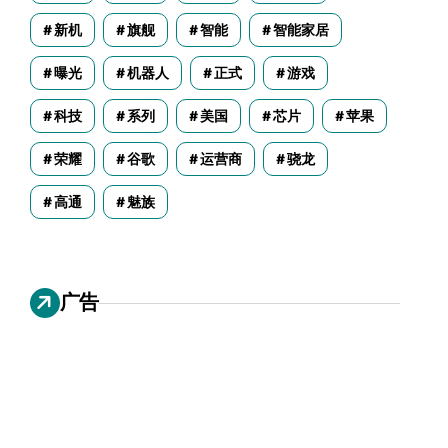
新机
旗舰
智能
智能家居
曝光
机器人
正式
游戏
科技
系列
美国
芯片
苹果
荣耀
谷歌
运营商
骁龙
高通
魅族
广告