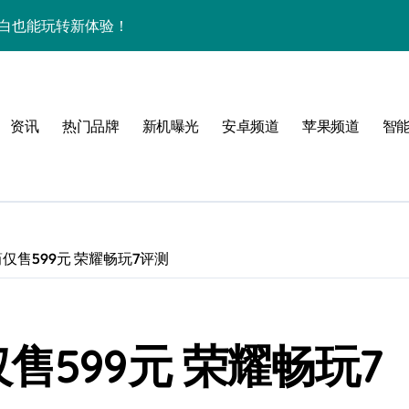
屏，小白也能玩转新体验！
揭秘来啦！
逆天啦！
资讯
热门品牌
新机曝光
安卓频道
苹果频道
智
新亮点，手机管家抢先爆！
揭秘，玩机更高效！
机身竟装下海量资讯
揭秘来啦！
仅售599元 荣耀畅玩7评测
逆天啦！
机管家全曝光
售599元 荣耀畅玩7
揭秘，高效玩机就现在！