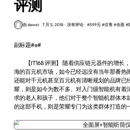
评测
由 dawei
7 月 5, 2018
没有评论
#
599元
#
仅售
#
全面
#
副标题#e#
【IT168 评测】 随着供应链元器件的增
海的百元机市场，如今已经远没有当年那番热
还能对千元机甚至百元机有清晰规划的品牌已
耀，则是如今为数不多、对入门级智能机有着
求的老人和孩子，他们对于整个智能机群体本
的这部手机，则是荣耀专门为这类群体打造的