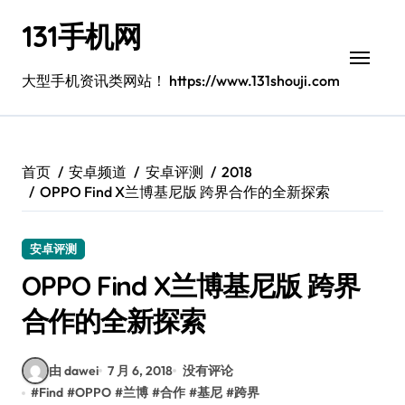
跳
131手机网
转
到
内
大型手机资讯类网站！ https://www.131shouji.com
容
首页
安卓频道
安卓评测
2018
OPPO Find X兰博基尼版 跨界合作的全新探索
安卓评测
OPPO Find X兰博基尼版 跨界
合作的全新探索
由 dawei
7 月 6, 2018
没有评论
#
Find
#
OPPO
#
兰博
#
合作
#
基尼
#
跨界