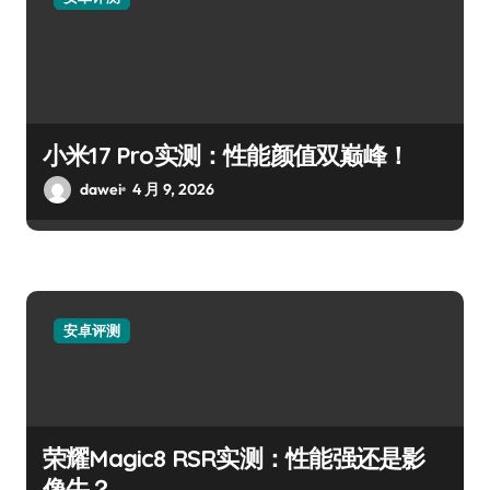
小米17 Pro实测：性能颜值双巅峰！
dawei
4 月 9, 2026
安卓评测
荣耀Magic8 RSR实测：性能强还是影
像牛？