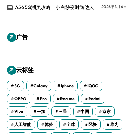
A56 5G潮美攻略，小白秒变时尚达人
2026年8月6日
广告
云标签
5G
Galaxy
Iphone
IQOO
OPPO
Pro
Realme
Redmi
Vivo
一加
三星
中国
京东
人工智能
体验
全球
区块
华为