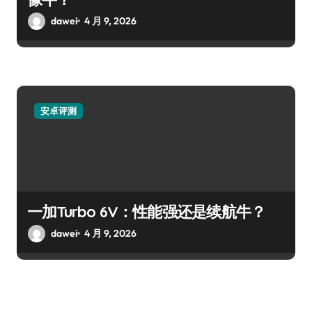
dawei
4 月 9, 2026
安卓评测
一加Turbo 6V：性能强还是续航牛？
dawei
4 月 9, 2026