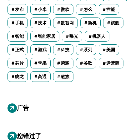
发布
小米
微软
怎么
性能
手机
技术
数智网
新机
旗舰
智能
智能家居
曝光
机器人
正式
游戏
科技
系列
美国
芯片
苹果
荣耀
谷歌
运营商
骁龙
高通
魅族
广告
您错过了