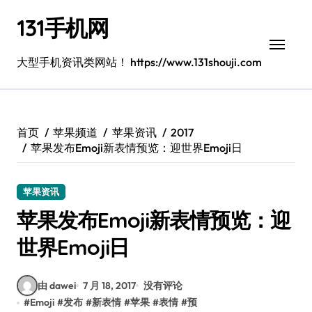
跳
131手机网
转
到
内
大型手机资讯类网站！ https://www.131shouji.com
容
首页
苹果频道
苹果资讯
2017
苹果发布Emoji新表情预览：迎世界Emoji日
苹果资讯
苹果发布Emoji新表情预览：迎
世界Emoji日
由 dawei
7 月 18, 2017
没有评论
#
Emoji
#
发布
#
新表情
#
苹果
#
表情
#
预