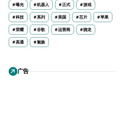
曝光
机器人
正式
游戏
科技
系列
美国
芯片
苹果
荣耀
谷歌
运营商
骁龙
高通
魅族
广告