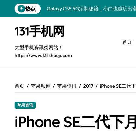
跳
热点
Galaxy C55 5G定制秘籍，小白也能玩出
转
到
Galaxy Z Flip6：折叠时尚，秒变潮流焦点
内
131手机网
容
S25+上手秒变焦点！
首页
Fold6美化秘诀，小白秒变高阶玩家
大型手机资讯类网站！
https://www.131shouji.com
Galaxy Z Fold6：折叠美出新高度！
S25+闪亮登场！潮酷定制，专属你的手
Galaxy C55 5G登场，个性定制太有范！
首页
苹果频道
苹果资讯
2017
iPhone SE
A56 5G潮美攻略，小白秒变时尚达人
苹果资讯
三星W26上手记：小白秒变奢华达人
iPhone SE二
三星Galaxy C55 5G惊艳亮相！