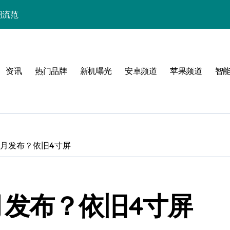
潮流范
资讯
热门品牌
新机曝光
安卓频道
苹果频道
智
机美学
二代下月发布？依旧4寸屏
代下月发布？依旧4寸屏