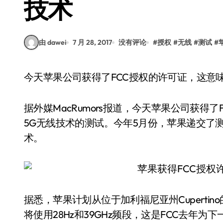
技术
由 dawei
7 月 28, 2017
没有评论
#
授权
#
无线
#
测试
#
今天苹果公司获得了FCC授权的许可证，这意
据外媒MacRumors报道，今天苹果公司获得
5G无线技术的测试。今年5月份，苹果递交了
术。
据悉，苹果计划从位于加利福尼亚州Cupertino
将使用28Hz和39GHz频段，这是FCC去年