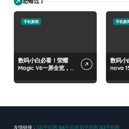
您错过了
手机新闻
手机新
数码小白必看！荣耀
数码小
Magic V6一屏全览，管
nova 
家功能超实用！
实用功
友情链接：
137手机网
186手机网
51手机网
183手机网