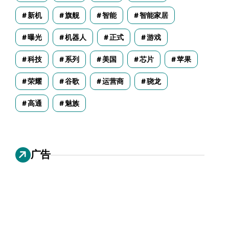
新机
旗舰
智能
智能家居
曝光
机器人
正式
游戏
科技
系列
美国
芯片
苹果
荣耀
谷歌
运营商
骁龙
高通
魅族
广告