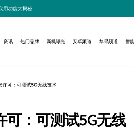
特色实用功能大揭秘
a新机亮点抢先揭秘
能、优惠及评测大揭秘
资讯
热门品牌
新机曝光
安卓频道
苹果频道
智
E新机抢先大揭秘
资讯动态一手轻松掌握！
搜罗，动态一手掌握！
发售信息全揭秘！
权许可：可测试5G无线技术
新机实用攻略来啦
跃升，惊喜连连！
许可：可测试5G无线
，管家功能超实用！