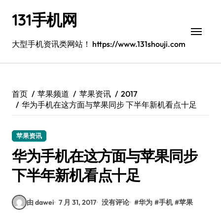
跳
131手机网
转
到
内
大型手机资讯类网站！ https://www.131shouji.com
容
首页
苹果频道
苹果资讯
2017
华为手机在这方面与苹果同步 下半年新机看点十足
苹果资讯
华为手机在这方面与苹果同步
下半年新机看点十足
由 dawei
7 月 31, 2017
没有评论
#
华为
#
手机
#
苹果