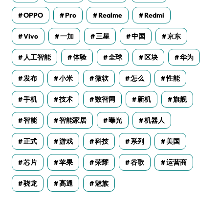
OPPO
Pro
Realme
Redmi
Vivo
一加
三星
中国
京东
人工智能
体验
全球
区块
华为
发布
小米
微软
怎么
性能
手机
技术
数智网
新机
旗舰
智能
智能家居
曝光
机器人
正式
游戏
科技
系列
美国
芯片
苹果
荣耀
谷歌
运营商
骁龙
高通
魅族