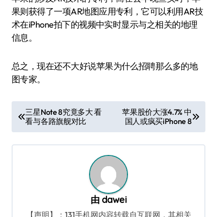
果则获得了一项AR地图应用专利，它可以利用AR技
术在iPhone拍下的视频中实时显示与之相关的地理
信息。
总之，现在还不大好说苹果为什么招聘那么多的地
图专家。
文
三星Note 8究竟多大 看
苹果股价大涨4.7% 中
看与各路旗舰对比
国人或疯买iPhone 8
章
导
航
由
dawei
【声明】：131手机网内容转载自互联网，其相关