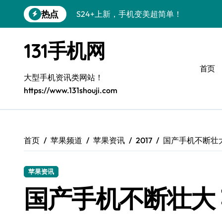
跳
热点
S24+上新，手机变美超简单！
转
到
S26+颜值暴增！小白秒变机皇党
内
131手机网
容
A56 5G新机登场，颜值性能都在线！
首页
三星S26上手必学的个性化美化技巧
大型手机资讯类网站！
https://www.131shouji.com
S25美化攻略：小白秒变酷炫高手
三星Galaxy C55 5G惊艳亮相！
Galaxy C55 5G定制秘籍，小白也能玩出
首页
苹果频道
苹果资讯
2017
国产手机不断壮
Galaxy Z Flip6：折叠时尚，秒变潮流焦点
苹果资讯
S25+上手秒变焦点！
国产手机不断壮大
S25 Ultra颜值炸裂，定制主题太绝了！