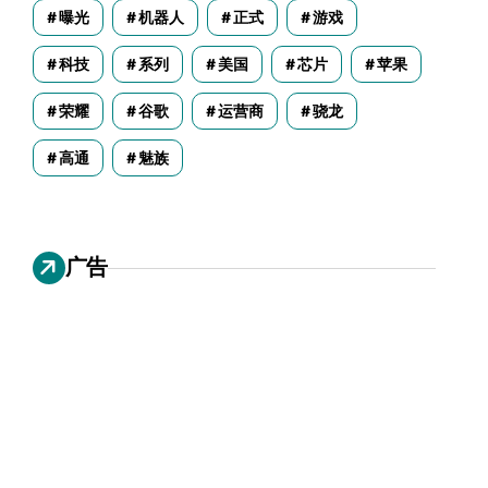
曝光
机器人
正式
游戏
科技
系列
美国
芯片
苹果
荣耀
谷歌
运营商
骁龙
高通
魅族
广告