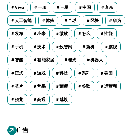
Vivo
一加
三星
中国
京东
人工智能
体验
全球
区块
华为
发布
小米
微软
怎么
性能
手机
技术
数智网
新机
旗舰
智能
智能家居
曝光
机器人
正式
游戏
科技
系列
美国
芯片
苹果
荣耀
谷歌
运营商
骁龙
高通
魅族
广告