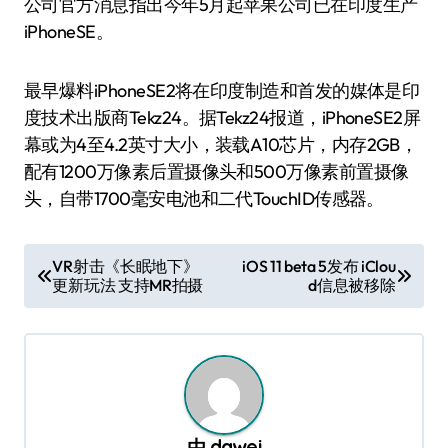
公司官方消息指出今年5月起苹果公司已在印度生产
iPhoneSE。
最早爆料iPhoneSE2将在印度制造和首发的媒体是印
度技术出版商Tekz24。据Tekz24报道，iPhoneSE2屏
幕或为4至4.2英寸大小，装载A10芯片，内存2GB，
配有1200万像素后置摄像头和500万像素前置摄像
头，自带1700毫安电池和二代TouchID传感器。
文
VR射击《长眠地下》
iOS 11 beta 5发布 iClou
更新玩法 支持MR拍摄
d信息被移除
章
导
航
由
dawei