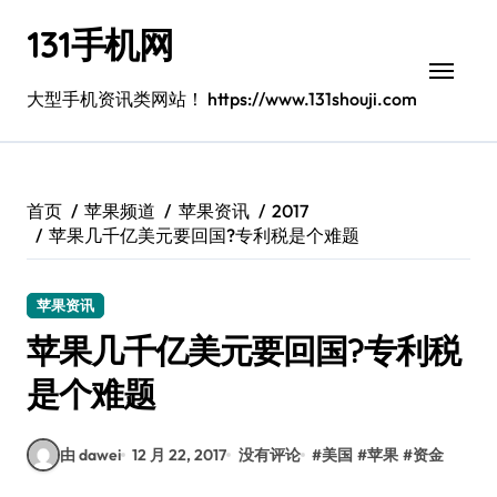
跳
131手机网
转
到
内
大型手机资讯类网站！ https://www.131shouji.com
容
首页
苹果频道
苹果资讯
2017
苹果几千亿美元要回国?专利税是个难题
苹果资讯
苹果几千亿美元要回国?专利税
是个难题
由 dawei
12 月 22, 2017
没有评论
#
美国
#
苹果
#
资金