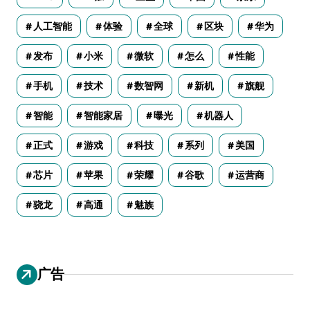
人工智能
体验
全球
区块
华为
发布
小米
微软
怎么
性能
手机
技术
数智网
新机
旗舰
智能
智能家居
曝光
机器人
正式
游戏
科技
系列
美国
芯片
苹果
荣耀
谷歌
运营商
骁龙
高通
魅族
广告