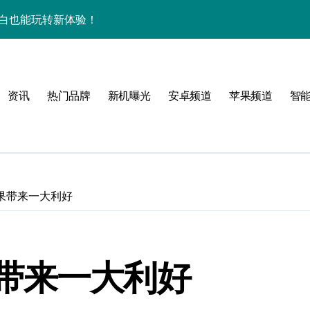
屏，小白也能玩转新体验！
揭秘来啦！
逆天啦！
资讯
热门品牌
新机曝光
安卓频道
苹果频道
智
新亮点，手机管家抢先爆！
揭秘，玩机更高效！
机身竟装下海量资讯
揭秘来啦！
果带来一大利好
逆天啦！
机管家全曝光
带来一大利好
揭秘，高效玩机就现在！