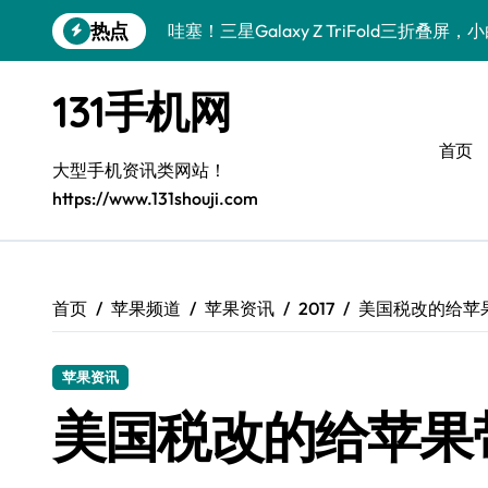
跳
热点
哇塞！三星Galaxy Z TriFold三折叠
转
到
数码小白必看！小米17 Pro实用新功能大
内
131手机网
容
数码小白惊了！三星S26这波黑科技是要
首页
数码小白惊了！三星Galaxy Z Fold7
大型手机资讯类网站！
https://www.131shouji.com
数码小白必看！vivo S50新功能优惠大
数码小白惊了！vivo S50 Pro mini小
数码小白必看！小米17 Pro实用新功能大
首页
苹果频道
苹果资讯
2017
美国税改的给苹
数码小白惊了！三星S26这些黑科技是要
苹果资讯
数码小白惊了！三星Z Fold7新亮点被手
美国税改的给苹果
数码小白必看！vivo S50新功能优惠大