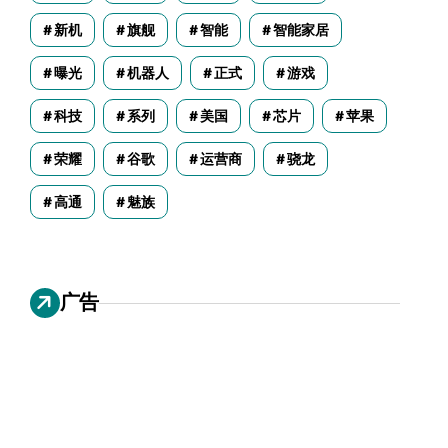
新机
旗舰
智能
智能家居
曝光
机器人
正式
游戏
科技
系列
美国
芯片
苹果
荣耀
谷歌
运营商
骁龙
高通
魅族
广告