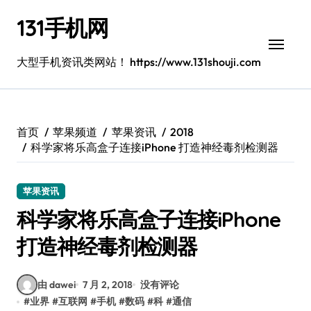
跳
131手机网
转
到
内
大型手机资讯类网站！ https://www.131shouji.com
容
首页
苹果频道
苹果资讯
2018
科学家将乐高盒子连接iPhone 打造神经毒剂检测器
苹果资讯
科学家将乐高盒子连接iPhone
打造神经毒剂检测器
由 dawei
7 月 2, 2018
没有评论
#
业界
#
互联网
#
手机
#
数码
#
科
#
通信