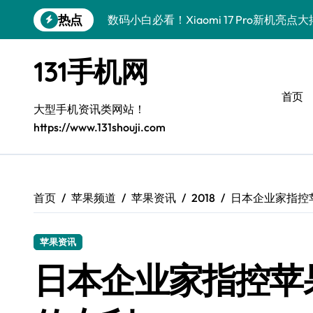
跳
热点
数码小白必看！Xiaomi 17 Pro新机亮
转
到
数码小白必看！三星W26新功能+优惠+
内
131手机网
容
数码小白惊了！一加Turbo 6性能猛兽
首页
数码小白必看！iPhone 17 Pro最新资
大型手机资讯类网站！
https://www.131shouji.com
数码小白惊了！荣耀WIN RT资讯速递，
数码小白必看！真我GT8新资讯，带你畅
数码小白惊了！vivo S50 Pro mini小
首页
苹果频道
苹果资讯
2018
日本企业家指控苹
数码小白必看！vivo S50新功能优惠大
苹果资讯
数码小白必看！OPPO Find X9抢先爆
日本企业家指控苹果3