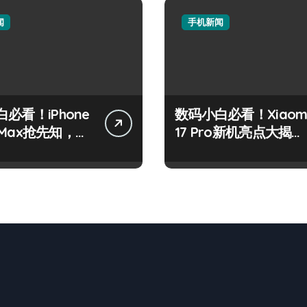
闻
手机新闻
必看！iPhone
数码小白必看！Xiaom
o Max抢先知，手
17 Pro新机亮点大揭秘
揭秘！
+超全技巧