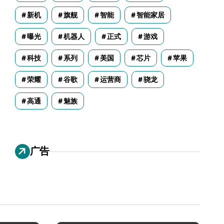
新机
旗舰
智能
智能家居
曝光
机器人
正式
游戏
科技
系列
美国
芯片
苹果
荣耀
谷歌
运营商
骁龙
高通
魅族
广告