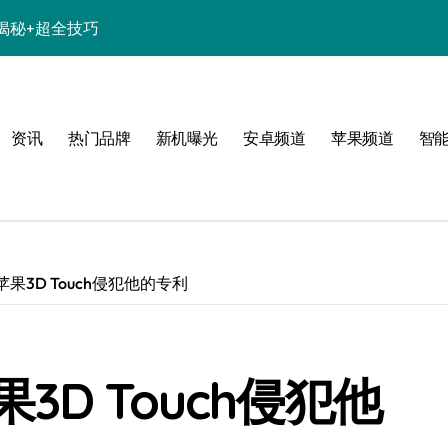
点大揭秘+超全技巧
技巧全攻略来啦！
，极速体验轻松拿捏！
资讯
热门品牌
新机曝光
安卓频道
苹果频道
智
讯与超实用功能大揭秘
一机知天下！
享科技新乐趣！
机身竟藏海量资讯
果3D Touch侵犯他的专利
揭秘，高效玩机就现在！
料，新机亮点大揭秘
D Touch侵犯他