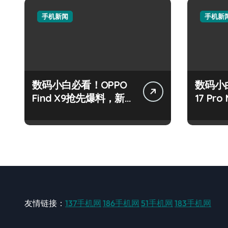
手机新闻
手机新
数码小白必看！OPPO
数码小白
Find X9抢先爆料，新机
17 Pr
亮点大揭秘
机管家
友情链接：
137手机网
186手机网
51手机网
183手机网