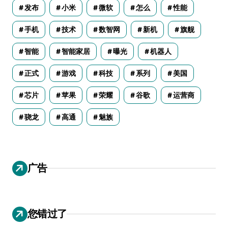
发布
小米
微软
怎么
性能
手机
技术
数智网
新机
旗舰
智能
智能家居
曝光
机器人
正式
游戏
科技
系列
美国
芯片
苹果
荣耀
谷歌
运营商
骁龙
高通
魅族
广告
您错过了