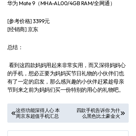
华为 Mate 9（MHA-AL00/4GB RAM/全网通）
[参考价格] 3399元
[经销商] 京东
总结：
看到这四款妈妈用起来非常实用，而又深得妈妈心
的手机，想必正要为妈妈买节日礼物的小伙伴们也
有了一定的启发，那么感兴趣的小伙伴赶紧趁母亲
节到来之前为妈妈们买一份特别的用心的礼物吧。
文
这些功能深得人心 本
四款手机告诉你 为什
周京东超值手机汇总
么黑色比土豪金火
章
导