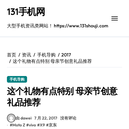
跳
131手机网
转
到
内
大型手机资讯类网站！ https://www.131shouji.com
容
首页
资讯
手机导购
2017
这个礼物有点特别 母亲节创意礼品推荐
手机导购
这个礼物有点特别 母亲节创意
礼品推荐
由 dawei
7 月 22, 2017
没有评论
#
Moto Z
#
vivo
#
X9
#
京东