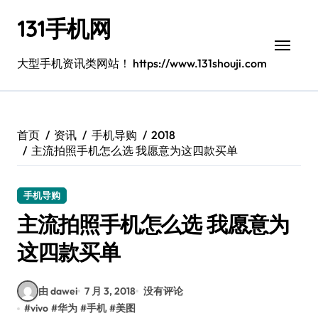
跳
131手机网
转
到
内
大型手机资讯类网站！ https://www.131shouji.com
容
首页
资讯
手机导购
2018
主流拍照手机怎么选 我愿意为这四款买单
手机导购
主流拍照手机怎么选 我愿意为
这四款买单
由 dawei
7 月 3, 2018
没有评论
#
vivo
#
华为
#
手机
#
美图