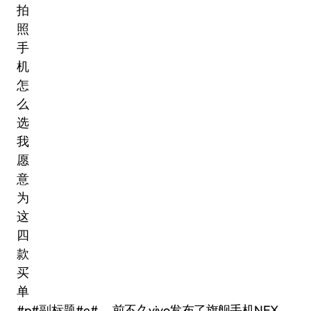
#p#副标题#e# 前不久vivo发布了旗舰手机NEX，