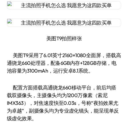
美图T9拍照样张
美图T9采用了6.01英寸2160×1080全面屏，搭载高
通骁龙660处理器，配备6GB内存+128GB存储，电
池容量为3100mAh，运行安卓8.1系统。
配置方面搭载高通骁龙660移动平台，前后均搭
载双摄像头，主摄像头均为1200万像素（索尼
IMX363），对焦速度快至0.03s，号称“夜拍效果尤
为卓越”，副摄像头均为专业虚化镜头，能呈现单反
级虚化效果。