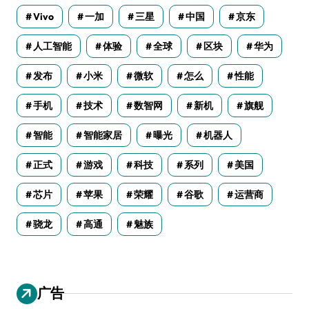
Vivo
一加
三星
中国
京东
人工智能
体验
全球
区块
华为
发布
小米
微软
怎么
性能
手机
技术
数智网
新机
旗舰
智能
智能家居
曝光
机器人
正式
游戏
科技
系列
美国
芯片
苹果
荣耀
谷歌
运营商
骁龙
高通
魅族
广告